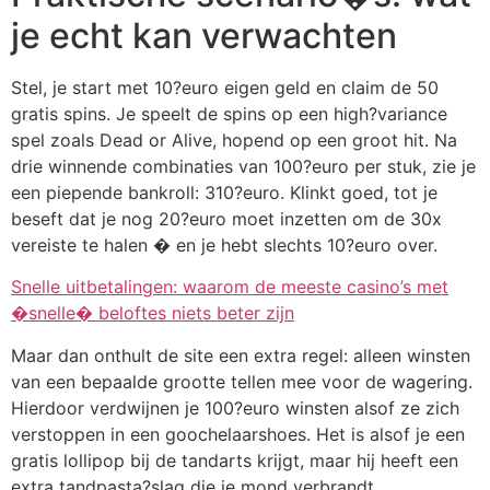
je echt kan verwachten
Stel, je start met 10?euro eigen geld en claim de 50
gratis spins. Je speelt de spins op een high?variance
spel zoals Dead or Alive, hopend op een groot hit. Na
drie winnende combinaties van 100?euro per stuk, zie je
een piepende bankroll: 310?euro. Klinkt goed, tot je
beseft dat je nog 20?euro moet inzetten om de 30x
vereiste te halen � en je hebt slechts 10?euro over.
Snelle uitbetalingen: waarom de meeste casino’s met
�snelle� beloftes niets beter zijn
Maar dan onthult de site een extra regel: alleen winsten
van een bepaalde grootte tellen mee voor de wagering.
Hierdoor verdwijnen je 100?euro winsten alsof ze zich
verstoppen in een goochelaarshoes. Het is alsof je een
gratis lollipop bij de tandarts krijgt, maar hij heeft een
extra tandpasta?slag die je mond verbrandt.