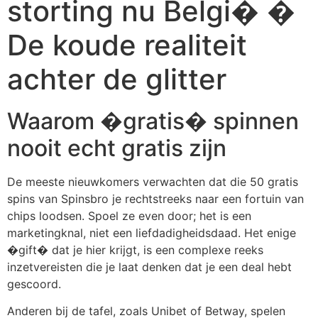
storting nu Belgi� �
De koude realiteit
achter de glitter
Waarom �gratis� spinnen
nooit echt gratis zijn
De meeste nieuwkomers verwachten dat die 50 gratis
spins van Spinsbro je rechtstreeks naar een fortuin van
chips loodsen. Spoel ze even door; het is een
marketingknal, niet een liefdadigheidsdaad. Het enige
�gift� dat je hier krijgt, is een complexe reeks
inzetvereisten die je laat denken dat je een deal hebt
gescoord.
Anderen bij de tafel, zoals Unibet of Betway, spelen