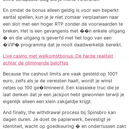
En omdat de bonus alleen geldig is voor een beperkt
aantal spellen, kun je je niet zomaar verplaatsen naar
een slot met een hoger RTP zonder de voorwaarden te
breken. Het is een gevangenis met ��n enkele uitgang
� en die uitgang is geverfd met het logo van een
�VIP� programma dat je nooit daadwerkelijk bereikt.
Live casino met welkomstbonus: De harde realiteit
achter de glimmende beloftes
Because the cashout limits are vaak gesteld op 100?
euro, zelfs als je de vereisten haalt, wordt je winst
netjes op 100 ge�limineerd. Een klassieke truc die je
laat denken dat je een jackpot hebt gewonnen terwijl je
eigenlijk alleen een klein zakgeldje krijgt.
And finally, the withdrawal process bij Spinsbro kan
dagen duren. Je doet de papierwerk, bevestigt je
identiteit, wacht op goedkeuring � en ondertussen zakt