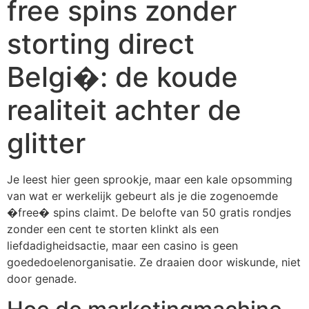
free spins zonder
storting direct
Belgi�: de koude
realiteit achter de
glitter
Je leest hier geen sprookje, maar een kale opsomming
van wat er werkelijk gebeurt als je die zogenoemde
�free� spins claimt. De belofte van 50 gratis rondjes
zonder een cent te storten klinkt als een
liefdadigheidsactie, maar een casino is geen
goededoelenorganisatie. Ze draaien door wiskunde, niet
door genade.