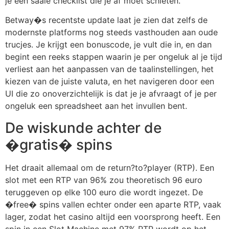
je een saaie checklist die je af moet schieten.
Betway�s recentste update laat je zien dat zelfs de
modernste platforms nog steeds vasthouden aan oude
trucjes. Je krijgt een bonuscode, je vult die in, en dan
begint een reeks stappen waarin je per ongeluk al je tijd
verliest aan het aanpassen van de taalinstellingen, het
kiezen van de juiste valuta, en het navigeren door een
UI die zo onoverzichtelijk is dat je je afvraagt of je per
ongeluk een spreadsheet aan het invullen bent.
De wiskunde achter de
�gratis� spins
Het draait allemaal om de return?to?player (RTP). Een
slot met een RTP van 96% zou theoretisch 96 euro
teruggeven op elke 100 euro die wordt ingezet. De
�free� spins vallen echter onder een aparte RTP, vaak
lager, zodat het casino altijd een voorsprong heeft. Een
spin in een Slot Machine met 97% RTP wordt op het