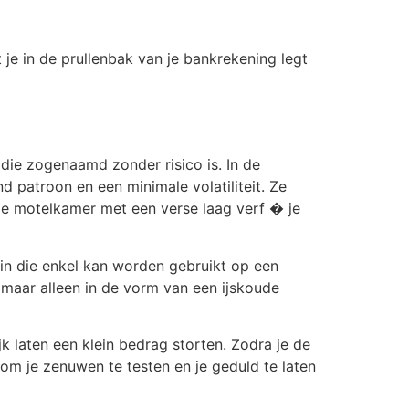
 je in de prullenbak van je bankrekening legt
ie zogenaamd zonder risico is. In de
d patroon en een minimale volatiliteit. Ze
pe motelkamer met een verse laag verf � je
in die enkel kan worden gebruikt op een
t, maar alleen in de vorm van een ijskoude
k laten een klein bedrag storten. Zodra je de
om je zenuwen te testen en je geduld te laten