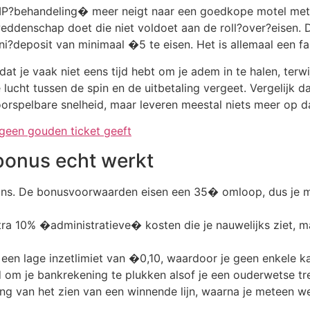
IP?behandeling� meer neigt naar een goedkope motel met e
weddenschap doet die niet voldoet aan de roll?over?eisen.
ini?deposit van minimaal �5 te eisen. Het is allemaal een 
 dat je vaak niet eens tijd hebt om je adem in te halen, terw
e lucht tussen de spin en de uitbetaling vergeet. Vergelij
orspelbare snelheid, maar leveren meestal niets meer op d
geen gouden ticket geeft
bonus echt werkt
 spins. De bonusvoorwaarden eisen een 35� omloop, dus je 
ra 10% �administratieve� kosten die je nauwelijks ziet, ma
en lage inzetlimiet van �0,10, waardoor je geen enkele kan
om je bankrekening te plukken alsof je een ouderwetse tr
ing van het zien van een winnende lijn, waarna je meteen 