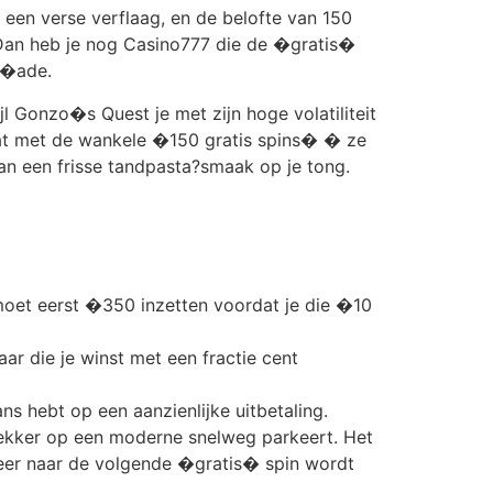
en verse verflaag, en de belofte van 150
 Dan heb je nog Casino777 die de �gratis�
fa�ade.
ijl Gonzo�s Quest je met zijn hoge volatiliteit
k dat met de wankele �150 gratis spins� � ze
an een frisse tandpasta?smaak op je tong.
moet eerst �350 inzetten voordat je die �10
ar die je winst met een fractie cent
s hebt op een aanzienlijke uitbetaling.
ekker op een moderne snelweg parkeert. Het
weer naar de volgende �gratis� spin wordt