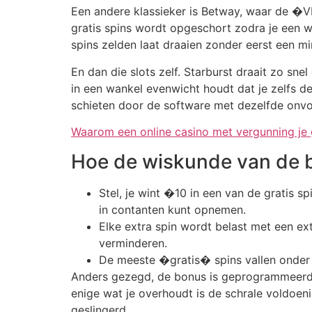
Een andere klassieker is Betway, waar de �V
gratis spins wordt opgeschort zodra je een 
spins zelden laat draaien zonder eerst een m
En dan die slots zelf. Starburst draait zo snel
in een wankel evenwicht houdt dat je zelfs d
schieten door de software met dezelfde onvo
Waarom een online casino met vergunning je 
Hoe de wiskunde van de 
Stel, je wint �10 in een van de gratis
in contanten kunt opnemen.
Elke extra spin wordt belast met een ext
verminderen.
De meeste �gratis� spins vallen onder e
Anders gezegd, de bonus is geprogrammeerd 
enige wat je overhoudt is de schrale voldoen
geslingerd.