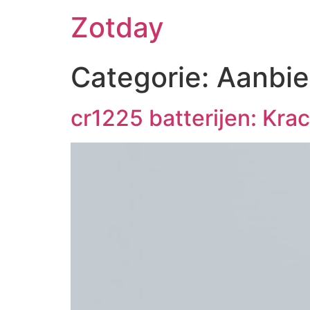
Ga
Zotday
naar
de
inhoud
Categorie:
Aanbie
cr1225 batterijen: Kr