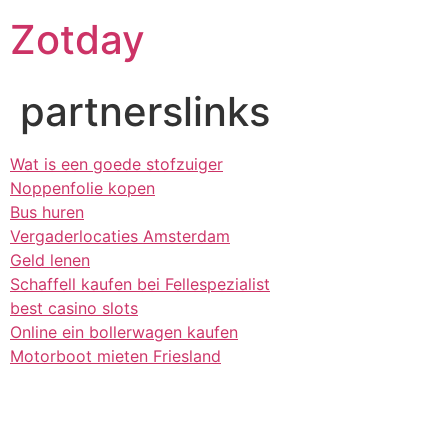
Ga
Zotday
naar
de
inhoud
partnerslinks
Wat is een goede stofzuiger
Noppenfolie kopen
Bus huren
Vergaderlocaties Amsterdam
Geld lenen
Schaffell kaufen bei Fellespezialist
best casino slots
Online ein bollerwagen kaufen
Motorboot mieten Friesland